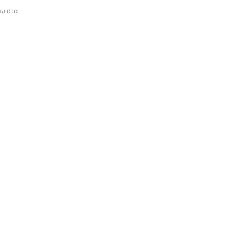
νω στα