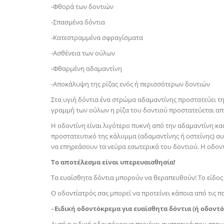
-Φθορά των δοντιών
-Σπασμένα δόντια
-Κατεστραμμένα σφραγίσματα
-Ασθένεια των ούλων
-Φθαρμένη αδαμαντίνη
-Αποκάλυψη της ρίζας ενός ή περισσότερων δοντιών
Στα υγιή δόντια ένα στρώμα αδαμαντίνης προστατεύει τ
γραμμή των ούλων η ρίζα του δοντιού προστατεύεται από 
Η οδοντίνη είναι λιγότερο πυκνή από την αδαμαντίνη και
προστατευτικό της κάλυμμα (αδαμαντίνης ή οστείνης) αυ
να επηρεάσουν τα νεύρα εσωτερικά του δοντιού. Η οδον
Το αποτέλεσμα είναι υπερευαισθησία!
Τα ευαίσθητα δόντια μπορούν να θεραπευθούν! Το είδος τ
Ο οδοντίατρός σας μπορεί να προτείνει κάποια από τις 
–
Ειδική οδοντόκρεμα για ευαίσθητα δόντια (ή οδον