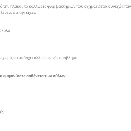
πό την πλάκα , το κολλώδες φιλμ βακτηρίων που σχηματίζεται συνεχώς πά
έρετε ότι την έχετε.
εύκολα
ών χωρίς να υπάρχει άλλο εμφανές πρόβλημα
α εμφανίσετε ασθένεια των ούλων:
ούν