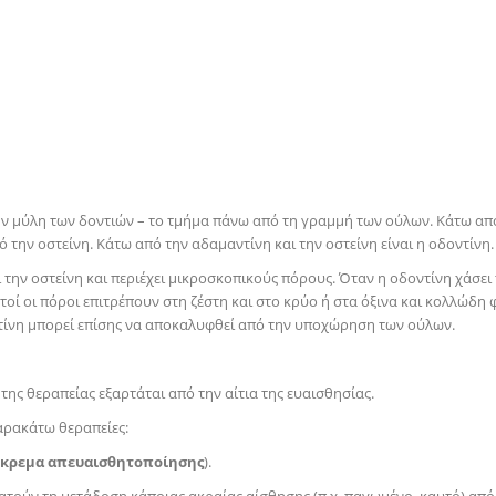
ην μύλη των δοντιών – το τμήμα πάνω από τη γραμμή των ούλων. Κάτω απ
την οστείνη. Κάτω από την αδαμαντίνη και την οστείνη είναι η οδοντίνη.
 την οστείνη και περιέχει μικροσκοπικούς πόρους. Όταν η οδοντίνη χάσει
τοί οι πόροι επιτρέπουν στη ζέστη και στο κρύο ή στα όξινα και κολλώδη
τίνη μπορεί επίσης να αποκαλυφθεί από την υποχώρηση των ούλων.
ης θεραπείας εξαρτάται από την αίτια της ευαισθησίας.
παρακάτω θεραπείες:
τόκρεμα απευαισθητοποίησης
).