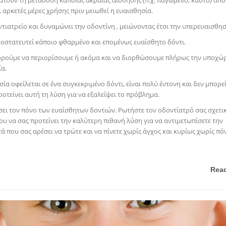
ατούν τη μετάδοση κάποιας ακραίας αίσθησης (π.χ. παγωμένο, καυτό) από
 αρκετές μέρες χρήσης πριν μειωθεί η ευαισθησία.
ντιατρείο και δυναμώνει την οδοντίνη , μειώνοντας έτσι την υπερευαισθησ
ροστατευτεί κάποιο φθαρμένο και επομένως ευαίσθητο δόντι.
πορούμε να περιορίσουμε ή ακόμα και να διορθώσουμε πλήρως την υποχώ
α.
σία οφείλεται σε ένα συγκεκριμένο δόντι, είναι πολύ έντονη και δεν μπορε
οτείνει αυτή τη λύση για να εξαλείψει το πρόβλημα.
ρίσει τον πόνο των ευαίσθητων δοντιών. Ρωτήστε τον οδοντίατρό σας σχετικ
υ να σας προτείνει την καλύτερη πιθανή λύση για να αντιμετωπίσετε την
 που σας αρέσει να τρώτε και να πίνετε χωρίς άγχος και κυρίως χωρίς πό
Rea