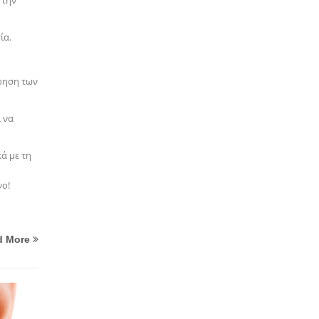
 την
ία.
ρηση των
ί να
ά με τη
νο!
d More