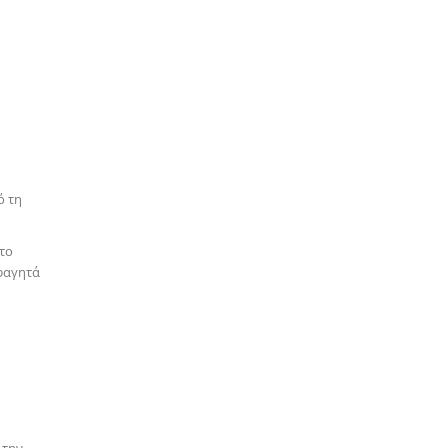
ό τη
 το
 φαγητά