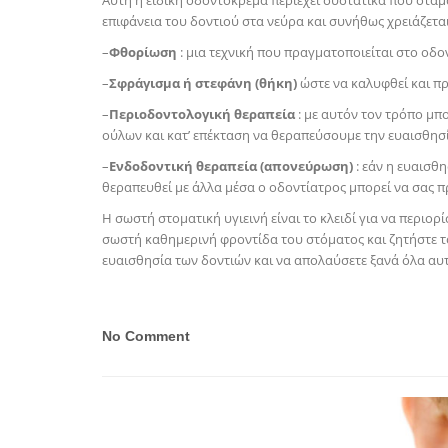
Αυτή η ειδική οδοντόκρεμα περιέχει συστατικά που σταμ
επιφάνεια του δοντιού στα νεύρα και συνήθως χρειάζεται
–
Φθορίωση
: μια τεχνική που πραγματοποιείται στο οδο
–
Σφράγισμα ή στεφάνη (θήκη)
ώστε να καλυφθεί και π
–
Περιοδοντολογική θεραπεία
: με αυτόν τον τρόπο μ
ούλων και κατ’ επέκταση να θεραπεύσουμε την ευαισθησί
–
Ενδοδοντική θεραπεία (απονεύρωση)
: εάν η ευαισθη
θεραπευθεί με άλλα μέσα ο οδοντίατρος μπορεί να σας πρ
Η σωστή στοματική υγιεινή είναι το κλειδί για να περιο
σωστή καθημερινή φροντίδα του στόματος και ζητήστε το
ευαισθησία των δοντιών και να απολαύσετε ξανά όλα αυτά
No Comment