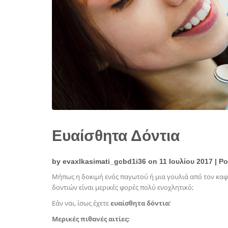
Ευαίσθητα Δόντια
by
evaxlkasimati_gcbd1i36
on 11 Ιουλίου 2017 | P
Μήπως η δοκιμή ενός παγωτού ή μια γουλιά από τον καφέ
δοντιών είναι μερικές φορές πολύ ενοχλητικό;
Εάν ναι, ίσως έχετε
ευαίσθητα δόντια
!
Μερικές πιθανές αιτίες: