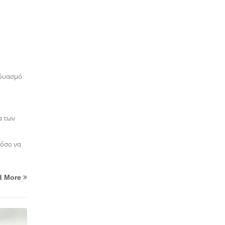
νδυασμό
α των
νόσο να
d More