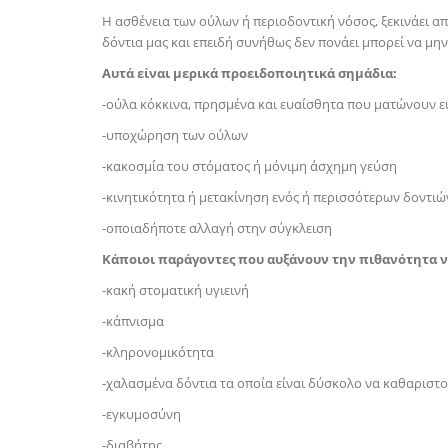
Η ασθένεια των ούλων ή περιοδοντική νόσος, ξεκινάει α
δόντια μας και επειδή συνήθως δεν πονάει μπορεί να μην ξ
Αυτά είναι μερικά προειδοποιητικά σημάδια:
-ούλα κόκκινα, πρησμένα και ευαίσθητα που ματώνουν 
-υποχώρηση των ούλων
-κακοσμία του στόματος ή μόνιμη άσχημη γεύση
-κινητικότητα ή μετακίνηση ενός ή περισσότερων δοντι
-οποιαδήποτε αλλαγή στην σύγκλειση
Κάποιοι παράγοντες που αυξάνουν την πιθανότητα ν
-κακή στοματική υγιεινή
-κάπνισμα
-κληρονομικότητα
-χαλασμένα δόντια τα οποία είναι δύσκολο να καθαριστ
-εγκυμοσύνη
-διαβήτης