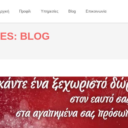
ρχική
Προφίλ
Υπηρεσίες
Blog
Επικοινωνία
ES: BLOG