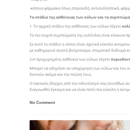
-κάποια φάρμακα όπως στεροειδή, αντισυλληπτικά, φάρμα
Τα στάδια της ασθένειας των ούλων και τα συμπτώμα
1. Το αρχικό στάδιο της ασθένειας των ούλων λέγετε
ουλί
Τα πιο συχνά συμπτώματα της ουλίτιδας είναι κόκκινα 
Σε αυτό το στάδιο η νόσος είναι σχετικά εύκολα αντιμε
με καθημερινό σωστό βούρτσισμα, στοματικό διάλυμα κα
2.Η προχωρημένη ασθένεια των ούλων λέγετε
περιοδοντ
Μπορεί να οδηγήσει σε υποχώρηση των ούλων και του οσ
δοντιών ακόμα και την πτώση τους.
Ο τακτικός έλεγχος από τον οδοντίατρό σας (συνήθως αν
διαγνωσθεί έγκαιρα και να είναι πολύ πιο εύκολη η αντιμ
No Comment