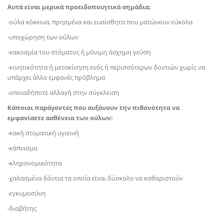
Αυτά είναι μερικά προειδοποιητικά σημάδια:
-ούλα κόκκινα, πρησμένα και ευαίσθητα που ματώνουν εύκολα
-υποχώρηση των ούλων
-κακοσμία του στόματος ή μόνιμη άσχημη γεύση
-κινητικότητα ή μετακίνηση ενός ή περισσότερων δοντιών χωρίς να
υπάρχει άλλο εμφανές πρόβλημα
-οποιαδήποτε αλλαγή στην σύγκλειση
Κάποιοι παράγοντες που αυξάνουν την πιθανότητα να
εμφανίσετε ασθένεια των ούλων:
-κακή στοματική υγιεινή
-κάπνισμα
-κληρονομικότητα
-χαλασμένα δόντια τα οποία είναι δύσκολο να καθαριστούν
-εγκυμοσύνη
-διαβήτης