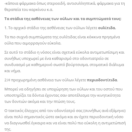
-κάποια φάρμακα όπως στεροειδή, αντισυλληπτικά, φάρμακα για τη
θεραπεία του καρκίνου κ.α.
Τα στάδια της ασθένειας των ούλων και τα συμπτώματά τους:
1. Το αρχικό στάδιο της ασθένειας των ούλων λέγετε
ουλίτιδα.
Τα πιο συχνά συμπτώματα της ουλίτιδας είναι κόκκινα πρησμένα
ούλα που αιμορραγούν εύκολα.
Σε αυτό το στάδιο η νόσος είναι σχετικά εύκολα αντιμετωπίσιμη και
συνήθως υποχωρεί με ένα καθαρισμό στο οδοντιατρείο σε
συνδυασμό με καθημερινό σωστό βούρτσισμα, στοματικό διάλυμα
και νήμα.
2.Η προχωρημένη ασθένεια των ούλων λέγετε
περιοδοντίτιδα
.
Μπορεί να οδηγήσει σε υποχώρηση των ούλων και του οστού που
υποστηρίζει τα δόντια έχοντας σαν αποτέλεσμα την κινητικότητα
των δοντιών ακόμα και την πτώση τους.
Ο τακτικός έλεγχος από τον οδοντίατρό σας (συνήθως ανά εξάμηνο)
είναι πολύ σημαντικός ώστε ακόμα και αν έχετε περιοδοντική νόσο
να διαγνωσθεί έγκαιρα και να είναι πολύ πιο εύκολη η αντιμετώπισή
της.