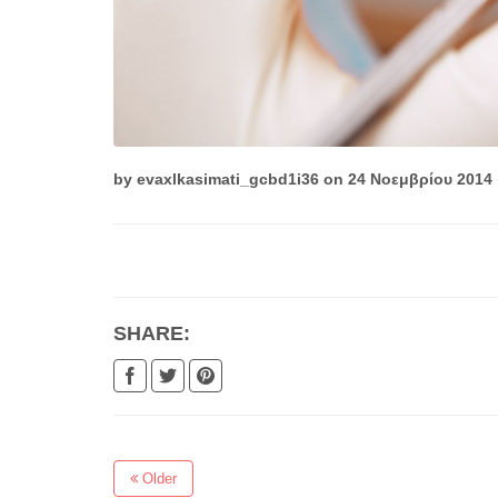
by
evaxlkasimati_gcbd1i36
on 24 Νοεμβρίου 2014
Ελάτε να αναβαθμίσουμε το χαμόγελό σας
SHARE:
Older