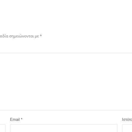
πεδία σημειώνονται με
*
Email
*
Ιστότ