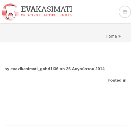
Home
by
evaxlkasimati_gcbd1i36
on 26 Αυγούστου 2014
Posted in
Ο καθαρισμός δοντιών γίνεται γρήγορα, χωρίς πόνο και
αποτελεσματικά. Μένουν καθαρά τα δόντια τουλάχιστον 8 μήνες!
– Καρβέλη Ελένη