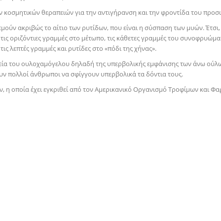
ν κοσμητικών θεραπειών για την αντιγήρανση και την φροντίδα του προσ
λεμούν ακριβώς το αίτιο των ρυτίδων, που είναι η σύσπαση των μυών. Έτ
ς οριζόντιες γραμμές στο μέτωπο, τις κάθετες γραμμές του συνοφρυώματο
ι τις λεπτές γραμμές και ρυτίδες στο «πόδι της χήνας».
απεία του ουλοχαμόγελου δηλαδή της υπερβολικής εμφάνισης των άνω ούλ
υν πολλοί άνθρωποι να σφίγγουν υπερβολικά τα δόντια τους.
τών, η οποία έχει εγκριθεί από τον Αμερικανικό Οργανισμό Τροφίμων και 