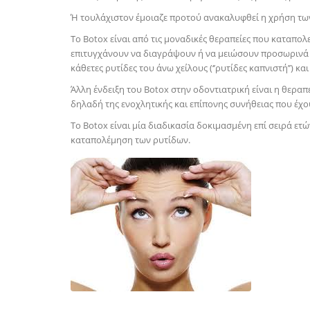
Ή τουλάχιστον έμοιαζε προτού ανακαλυφθεί η χρήση τω
Το Βotox είναι από τις μοναδικές θεραπείες που καταπο
επιτυγχάνουν να διαγράψουν ή να μειώσουν προσωρινά τι
κάθετες ρυτίδες του άνω χείλους (‘’ρυτίδες καπνιστή’’) κα
Άλλη ένδειξη του Botox στην οδοντιατρική είναι η θερ
δηλαδή της ενοχλητικής και επίπονης συνήθειας που έχο
Το Botox είναι μία διαδικασία δοκιμασμένη επί σειρά ε
καταπολέμηση των ρυτίδων.