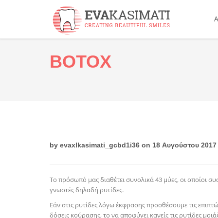
Α
BOTOX
by
evaxlkasimati_gcbd1i36
on 18 Αυγούστου 2017
Το πρόσωπό μας διαθέτει συνολικά 43 μύες, οι οποίοι σ
γνωστές δηλαδή ρυτίδες.
Εάν στις ρυτίδες λόγω έκφρασης προσθέσουμε τις επιπτ
δόσεις κούρασης, το να αποφύγει κανείς τις ρυτίδες μοιά